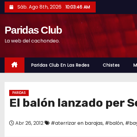
S
Sáb. Ago 8th, 2026
10:03:47 AM
a
l
Paridas Club
t
a
La web del cachondeo.
r
a
l
Paridas Club En Las Redes
Chistes
M
c
o
n
PARIDAS
t
El balón lanzado per 
e
n
Abr 26, 2012
#aterrizar en barajas
,
#balón
,
#ba
i
d