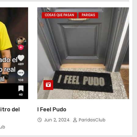
COSAS QUE PASAN
PARIDAS
itro del
I Feel Pudo
Jun 2, 2024
ParidasClub
lub