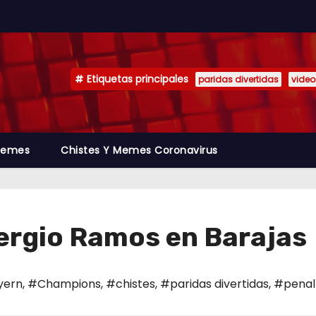
Etiquetas principales
paridas divertidas
video
emes
Chistes Y Memes Coronavirus
Sergio Ramos en Barajas
yern
,
#Champions
,
#chistes
,
#paridas divertidas
,
#penal