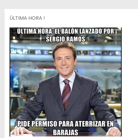
o
ÚLTIMA HORA !