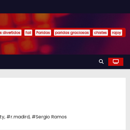
s divertidos
fail
Paridas
paridas graciosas
chistes
rajoy
ty
,
#r.madird
,
#Sergio Ramos