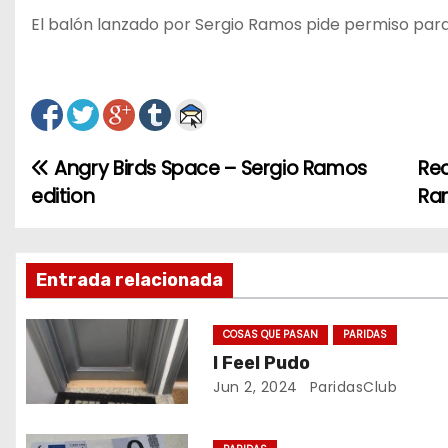
El balón lanzado por Sergio Ramos pide permiso para
Angry Birds Space – Sergio Ramos
Rec
N
edition
Ra
a
v
Entrada relacionada
e
g
COSAS QUE PASAN
PARIDAS
I Feel Pudo
a
Jun 2, 2024
ParidasClub
c