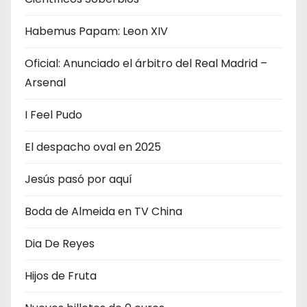
a
Habemus Papam: Leon XIV
d
Oficial: Anunciado el árbitro del Real Madrid –
a
Arsenal
s
I Feel Pudo
El despacho oval en 2025
Jesús pasó por aquí
Boda de Almeida en TV China
Dia De Reyes
Hijos de Fruta