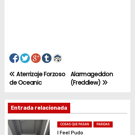
Aterrizaje Forzoso
Alarmageddon
N
de Oceanic
(Freddiew)
a
v
Entrada relacionada
e
g
COSAS QUE PASAN
PARIDAS
I Feel Pudo