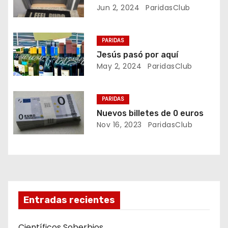
a
Jun 2, 2024
ParidasClub
c
PARIDAS
i
Jesús pasó por aquí
May 2, 2024
ParidasClub
ó
n
PARIDAS
d
Nuevos billetes de 0 euros
Nov 16, 2023
ParidasClub
e
e
n
t
Entradas recientes
r
Científicos Soberbios