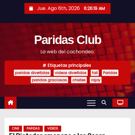
S
Jue. Ago 6th, 2026
6:26:20 AM
a
l
t
Paridas Club
a
r
La web del cachondeo.
a
l
Etiquetas principales
c
paridas divertidas
videos divertidos
fail
Paridas
o
paridas graciosas
chistes
rajoy
n
t
e
n
i
CINE
PARIDAS
VIDEOS
d