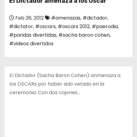
El Dictador amenaza a los Oscar
o
Feb 26, 2012
#amenazas
,
#dictador
,
#dictator
,
#oscars
,
#oscars 2012
,
#paerodia
,
#paridas divertidas
,
#sacha baron cohen
,
#videos divertidos
El Dictador (Sacha Baron Cohen) anmenaza a
los OSCARs por haber sido vetado en la
ceremonia. Con dos cojones…