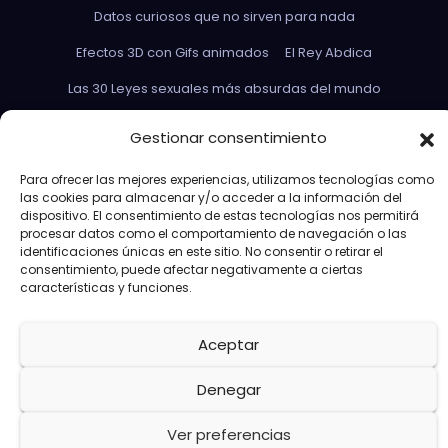
Datos curiosos que no sirven para nada
Efectos 3D con Gifs animados
El Rey Abdica
Las 30 Leyes sexuales más absurdas del mundo
Las leyes de Murphy
Lost: Curiosidades
Gestionar consentimiento
Más información sobre las cookies
Para ofrecer las mejores experiencias, utilizamos tecnologías como
Más paridas en exámenes
las cookies para almacenar y/o acceder a la información del
dispositivo. El consentimiento de estas tecnologías nos permitirá
Memes de Avengers Capitán América
procesar datos como el comportamiento de navegación o las
identificaciones únicas en este sitio. No consentir o retirar el
Paridas Club en las redes
Política de cookies (UE)
consentimiento, puede afectar negativamente a ciertas
características y funciones.
Preguntas absurdas en juicios
Sección de enlaces
Toi Sheries by Rajoy
Aceptar
Denegar
Ver preferencias