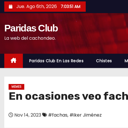
S
Jue. Ago 6th, 2026
7:03:53 AM
a
l
Paridas Club
t
a
La web del cachondeo.
r
a
l
Paridas Club En Las Redes
Chistes
M
c
o
n
MEMES
t
En ocasiones veo fach
e
n
Nov 14, 2023
#fachas
,
#iker Jiménez
i
d