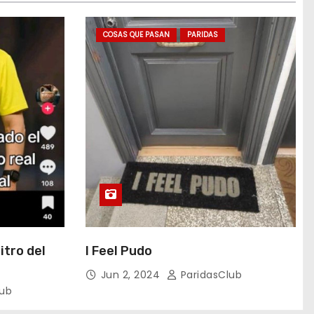
COSAS QUE PASAN
PARIDAS
itro del
I Feel Pudo
Jun 2, 2024
ParidasClub
lub