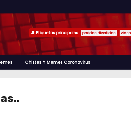
Etiquetas principales
paridas divertidas
video
emes
Chistes Y Memes Coronavirus
as..