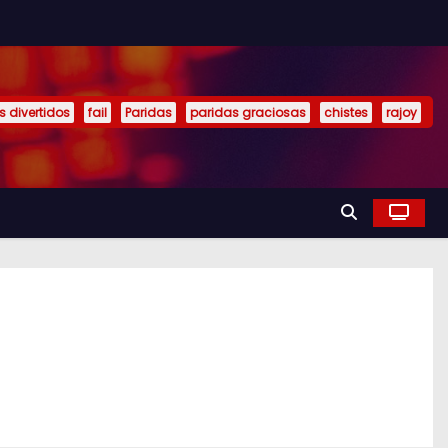
s divertidos
fail
Paridas
paridas graciosas
chistes
rajoy