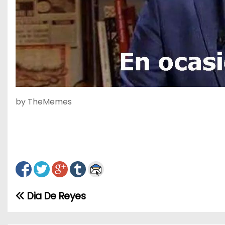
by TheMemes
Dia De Reyes
N
a