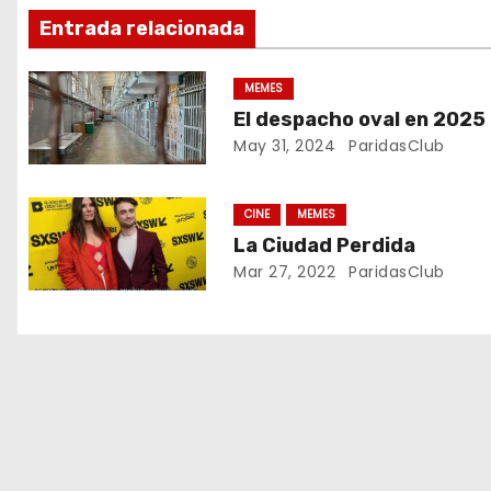
v
Entrada relacionada
e
MEMES
El despacho oval en 2025
g
May 31, 2024
ParidasClub
a
c
CINE
MEMES
La Ciudad Perdida
i
Mar 27, 2022
ParidasClub
ó
n
d
e