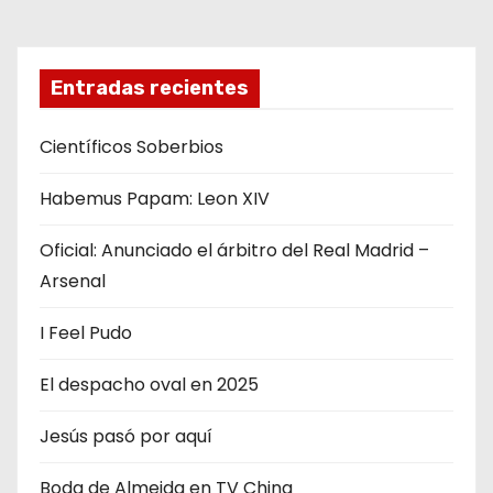
t
r
Entradas recientes
a
Científicos Soberbios
d
Habemus Papam: Leon XIV
a
s
Oficial: Anunciado el árbitro del Real Madrid –
Arsenal
I Feel Pudo
El despacho oval en 2025
Jesús pasó por aquí
Boda de Almeida en TV China