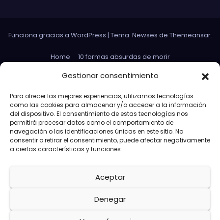
Funciona gracias a WordPress
|
Tema: Newses de
Themeansar
.
Home
10 formas absurdas de morir
Datos curiosos que no sirven para nada
Gestionar consentimiento
Efectos 3D con Gifs animados
El Rey Abdica
Para ofrecer las mejores experiencias, utilizamos tecnologías
como las cookies para almacenar y/o acceder a la información
Las 30 Leyes sexuales más absurdas del mundo
del dispositivo. El consentimiento de estas tecnologías nos
permitirá procesar datos como el comportamiento de
Las leyes de Murphy
Lost: Curiosidades
navegación o las identificaciones únicas en este sitio. No
consentir o retirar el consentimiento, puede afectar negativamente
Más información sobre las cookies
a ciertas características y funciones.
Más paridas en exámenes
Aceptar
Memes de Avengers Capitán América
Paridas Club en las redes
Política de cookies (UE)
Denegar
Preguntas absurdas en juicios
Sección de enlaces