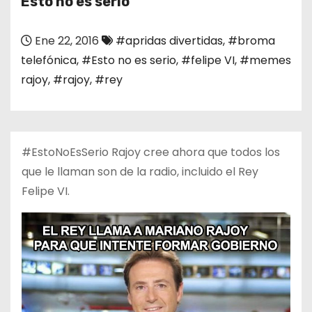
Esto no es serio
o
Ene 22, 2016
#apridas divertidas
,
#broma
telefónica
,
#Esto no es serio
,
#felipe VI
,
#memes
rajoy
,
#rajoy
,
#rey
#EstoNoEsSerio Rajoy cree ahora que todos los
que le llaman son de la radio, incluido el Rey
Felipe VI.