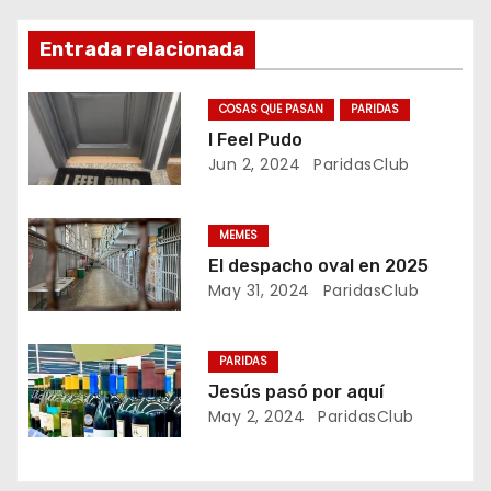
e
g
Entrada relacionada
a
COSAS QUE PASAN
PARIDAS
c
I Feel Pudo
Jun 2, 2024
ParidasClub
i
ó
MEMES
El despacho oval en 2025
n
May 31, 2024
ParidasClub
d
PARIDAS
e
Jesús pasó por aquí
e
May 2, 2024
ParidasClub
n