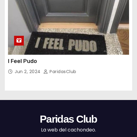
I Feel Pudo
Jun 2, 2024
ParidasClub
Paridas Club
La web del cachondeo.