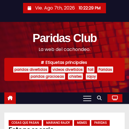
S
Vie. Ago 7th, 2026
10:22:30 PM
a
l
t
Paridas Club
a
r
La web del cachondeo.
a
l
Etiquetas principales
c
paridas divertidas
videos divertidos
fail
Paridas
o
paridas graciosas
chistes
rajoy
n
t
e
n
i
COSAS QUE PASAN
MARIANO RAJOY
MEMES
PARIDAS
d