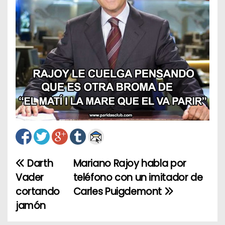
Darth
Mariano Rajoy habla por
N
Vader
teléfono con un imitador de
a
cortando
Carles Puigdemont
jamón
v