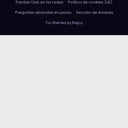
Paridas Club en las redes
Política de cookies (UE)
Preguntas absurdas en juicios
Sección de enlaces
Toi Sheries by Rajoy