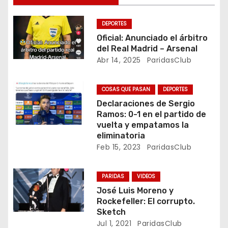
g
DEPORTES
a
Oficial: Anunciado el árbitro
del Real Madrid – Arsenal
c
Abr 14, 2025
ParidasClub
i
COSAS QUE PASAN
DEPORTES
ó
Declaraciones de Sergio
Ramos: 0-1 en el partido de
n
vuelta y empatamos la
eliminatoria
d
Feb 15, 2023
ParidasClub
e
PARIDAS
VIDEOS
e
José Luis Moreno y
Rockefeller: El corrupto.
n
Sketch
Jul 1, 2021
ParidasClub