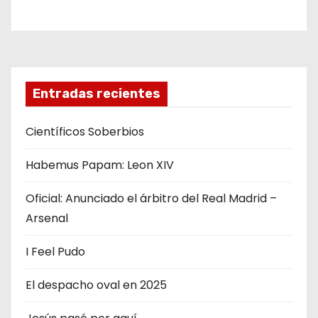
t
r
a
d
Entradas recientes
a
Científicos Soberbios
s
Habemus Papam: Leon XIV
Oficial: Anunciado el árbitro del Real Madrid –
Arsenal
I Feel Pudo
El despacho oval en 2025