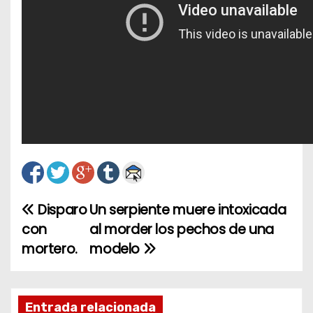
Disparo
Un serpiente muere intoxicada
N
con
al morder los pechos de una
a
mortero.
modelo
v
e
Entrada relacionada