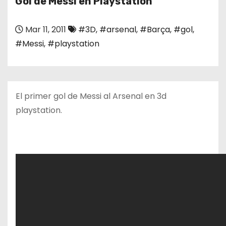
Gol de Messi en Playstation
o
Mar 11, 2011
#3D
,
#arsenal
,
#Barça
,
#gol
,
#Messi
,
#playstation
El primer gol de Messi al Arsenal en 3d
playstation.