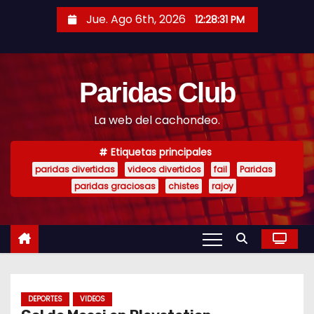
S
Jue. Ago 6th, 2026
12:28:31 PM
a
l
t
Paridas Club
a
r
La web del cachondeo.
a
l
Etiquetas principales
c
paridas divertidas
videos divertidos
fail
Paridas
o
paridas graciosas
chistes
rajoy
n
t
e
n
i
DEPORTES
VIDEOS
d