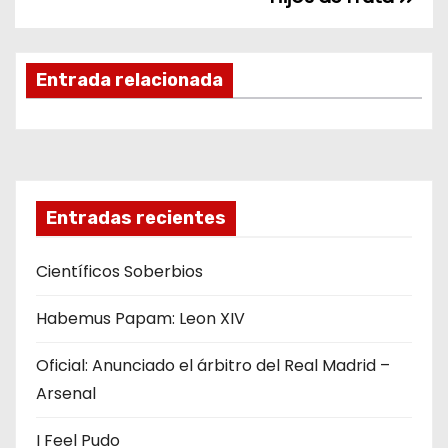
N
a
v
Entrada relacionada
e
g
a
Entradas recientes
c
Científicos Soberbios
i
Habemus Papam: Leon XIV
ó
Oficial: Anunciado el árbitro del Real Madrid –
n
Arsenal
d
I Feel Pudo