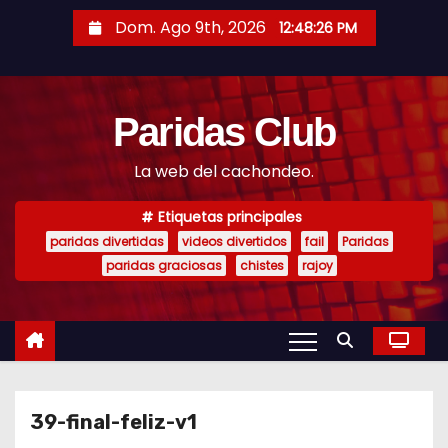
S
Dom. Ago 9th, 2026
12:48:26 PM
a
l
t
Paridas Club
a
r
La web del cachondeo.
a
l
Etiquetas principales
c
paridas divertidas
videos divertidos
fail
Paridas
o
paridas graciosas
chistes
rajoy
n
t
e
n
i
39-final-feliz-v1
d