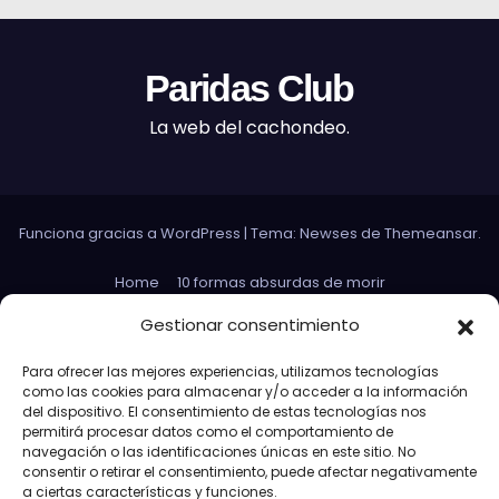
Paridas Club
La web del cachondeo.
Funciona gracias a WordPress
|
Tema: Newses de
Themeansar
.
Home
10 formas absurdas de morir
Datos curiosos que no sirven para nada
Gestionar consentimiento
Efectos 3D con Gifs animados
El Rey Abdica
Para ofrecer las mejores experiencias, utilizamos tecnologías
como las cookies para almacenar y/o acceder a la información
Las 30 Leyes sexuales más absurdas del mundo
del dispositivo. El consentimiento de estas tecnologías nos
permitirá procesar datos como el comportamiento de
Las leyes de Murphy
Lost: Curiosidades
navegación o las identificaciones únicas en este sitio. No
consentir o retirar el consentimiento, puede afectar negativamente
Más información sobre las cookies
a ciertas características y funciones.