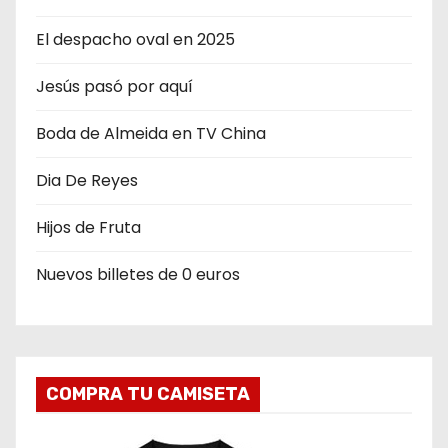
e
El despacho oval en 2025
e
Jesús pasó por aquí
n
Boda de Almeida en TV China
t
r
Dia De Reyes
a
Hijos de Fruta
d
Nuevos billetes de 0 euros
a
s
COMPRA TU CAMISETA