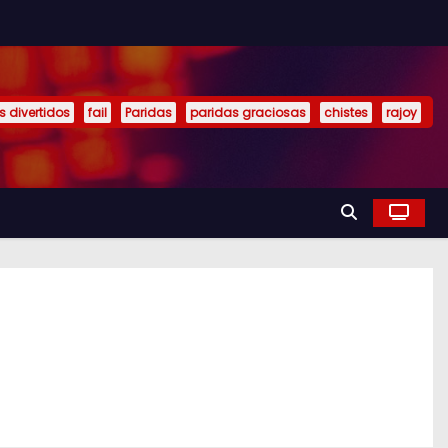
s divertidos
fail
Paridas
paridas graciosas
chistes
rajoy