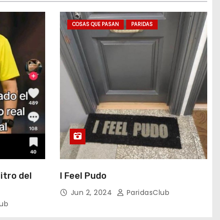
COSAS QUE PASAN
PARIDAS
itro del
I Feel Pudo
Jun 2, 2024
ParidasClub
lub