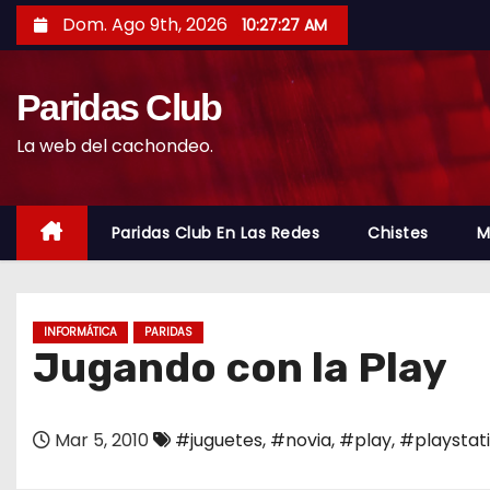
S
Dom. Ago 9th, 2026
10:27:28 AM
a
l
Paridas Club
t
a
La web del cachondeo.
r
a
l
Paridas Club En Las Redes
Chistes
M
c
o
n
INFORMÁTICA
PARIDAS
t
Jugando con la Play
e
n
Mar 5, 2010
#juguetes
,
#novia
,
#play
,
#playstat
i
d