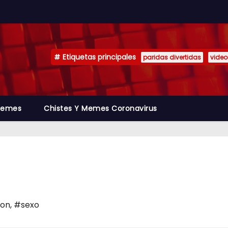
Etiquetas principales
paridas divertidas
video
emes
Chistes Y Memes Coronavirus
ion
,
#sexo