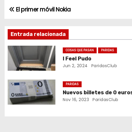
El primer móvil Nokia
N
a
v
Entrada relacionada
e
COSAS QUE PASAN
PARIDAS
I Feel Pudo
g
Jun 2, 2024
ParidasClub
a
c
PARIDAS
Nuevos billetes de 0 euro
i
Nov 16, 2023
ParidasClub
ó
n