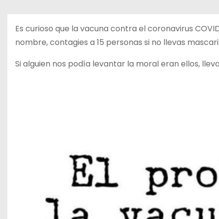
o
Es curioso que la vacuna contra el coronavirus COVI
nombre, contagies a 15 personas si no llevas mascaril
Si alguien nos podía levantar la moral eran ellos, lle