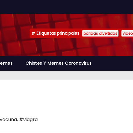
Etiquetas principales
paridas divertidas
video
emes
Chistes Y Memes Coronavirus
vacuna
,
#viagra