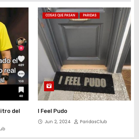
COSAS QUE PASAN
PARIDAS
itro del
I Feel Pudo
Jun 2, 2024
ParidasClub
lub