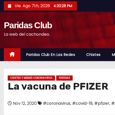
S
Vie. Ago 7th, 2026
4:33:29 PM
a
l
Paridas Club
t
a
La web del cachondeo.
r
a
l
Paridas Club En Las Redes
Chistes
M
c
o
n
CHISTES Y MEMES CORONAVIRUS
PARIDAS
t
La vacuna de PFIZER
e
n
Nov 12, 2020
#coronavirus
,
#covid-19
,
#pfizer
,
#
i
d