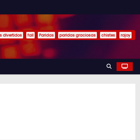
s divertidos
fail
Paridas
paridas graciosas
chistes
rajoy