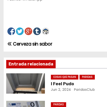
Cerveza sin sabor
N
a
v
Entrada relacionada
e
COSAS QUE PASAN
PARIDAS
I Feel Pudo
g
Jun 2, 2024
ParidasClub
a
c
PARIDAS