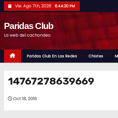
S
Vie. Ago 7th, 2026
6:44:21 PM
a
l
Paridas Club
t
a
La web del cachondeo.
r
a
l
Paridas Club En Las Redes
Chistes
M
c
o
n
14767278639669
t
e
Oct 18, 2016
n
i
d