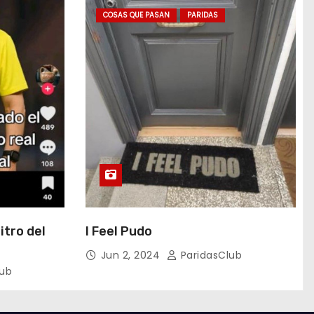
COSAS QUE PASAN
PARIDAS
itro del
I Feel Pudo
Jun 2, 2024
ParidasClub
lub