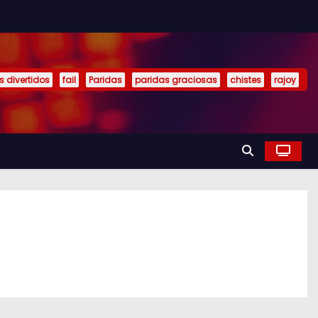
s divertidos
fail
Paridas
paridas graciosas
chistes
rajoy