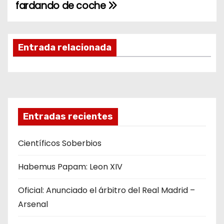
fardando de coche
a
v
Entrada relacionada
e
g
a
Entradas recientes
c
i
Científicos Soberbios
ó
Habemus Papam: Leon XIV
n
Oficial: Anunciado el árbitro del Real Madrid –
d
Arsenal