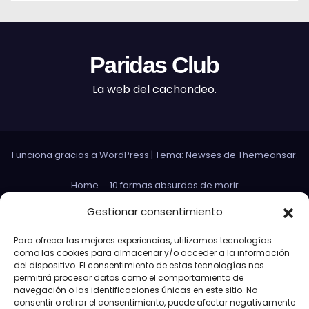
Paridas Club
La web del cachondeo.
Funciona gracias a WordPress
|
Tema: Newses de
Themeansar
.
Home
10 formas absurdas de morir
Datos curiosos que no sirven para nada
Gestionar consentimiento
Efectos 3D con Gifs animados
El Rey Abdica
Para ofrecer las mejores experiencias, utilizamos tecnologías
como las cookies para almacenar y/o acceder a la información
Las 30 Leyes sexuales más absurdas del mundo
del dispositivo. El consentimiento de estas tecnologías nos
permitirá procesar datos como el comportamiento de
Las leyes de Murphy
Lost: Curiosidades
navegación o las identificaciones únicas en este sitio. No
consentir o retirar el consentimiento, puede afectar negativamente