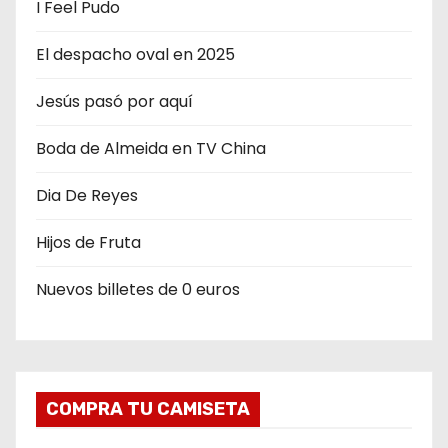
e
I Feel Pudo
e
El despacho oval en 2025
n
Jesús pasó por aquí
t
Boda de Almeida en TV China
r
Dia De Reyes
a
Hijos de Fruta
d
Nuevos billetes de 0 euros
a
s
COMPRA TU CAMISETA