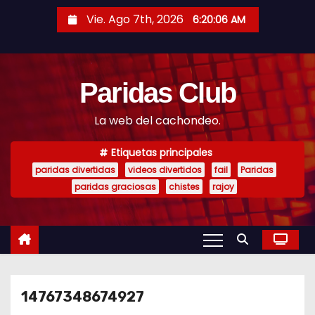
S
Vie. Ago 7th, 2026
6:20:07 AM
a
l
t
Paridas Club
a
r
La web del cachondeo.
a
l
Etiquetas principales
c
paridas divertidas
videos divertidos
fail
Paridas
o
paridas graciosas
chistes
rajoy
n
t
e
n
i
14767348674927
d