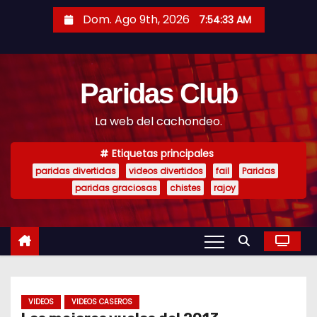
S
Dom. Ago 9th, 2026
7:54:34 AM
a
l
t
Paridas Club
a
r
La web del cachondeo.
a
l
Etiquetas principales
c
paridas divertidas
videos divertidos
fail
Paridas
o
paridas graciosas
chistes
rajoy
n
t
e
n
i
VIDEOS
VIDEOS CASEROS
d