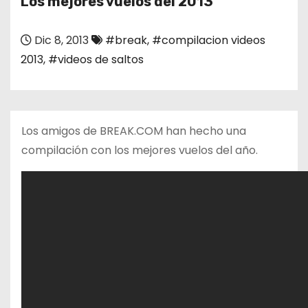
Los mejores vuelos del 2013
o
Dic 8, 2013
#break
,
#compilacion videos
2013
,
#videos de saltos
Los amigos de BREAK.COM han hecho una
compilación con los mejores vuelos del año.