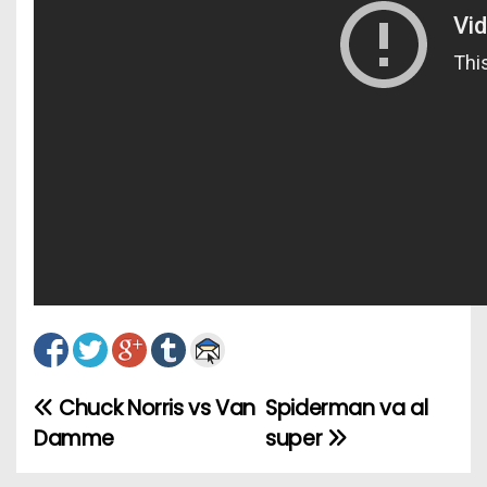
Chuck Norris vs Van
Spiderman va al
N
Damme
super
a