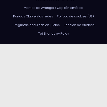
Memes de Avengers Capitán América
Paridas Club en las redes
Política de cookies (UE)
Preguntas absurdas en juicios
Sección de enlaces
Toi Sheries by Rajoy