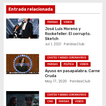
v
Entrada relacionada
e
g
PARIDAS
VIDEOS
José Luis Moreno y
a
Rockefeller: El corrupto.
Sketch
c
Jul 1, 2021
ParidasClub
i
CHISTES Y MEMES CORONAVIRUS
ó
PARIDAS
POLÍTICA
VIDEOS
Ayuso en pasapalabra. Carne
n
Cruda
May 17, 2020
ParidasClub
d
e
CHISTES Y MEMES CORONAVIRUS
e
CINE
PARIDAS
VIDEOS