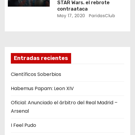
STAR Wars. el rebrote
n
contraataca
May 17, 2020
ParidasClub
t
r
a
d
Entradas recientes
a
Científicos Soberbios
s
Habemus Papam: Leon XIV
Oficial: Anunciado el árbitro del Real Madrid –
Arsenal
I Feel Pudo