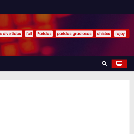
s divertidos
fail
Paridas
paridas graciosas
chistes
rajoy