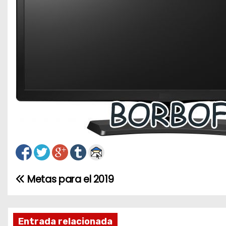
Metas para el 2019
N
a
v
Entrada relacionada