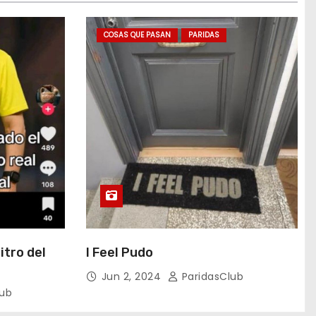
COSAS QUE PASAN
PARIDAS
itro del
I Feel Pudo
Jun 2, 2024
ParidasClub
lub