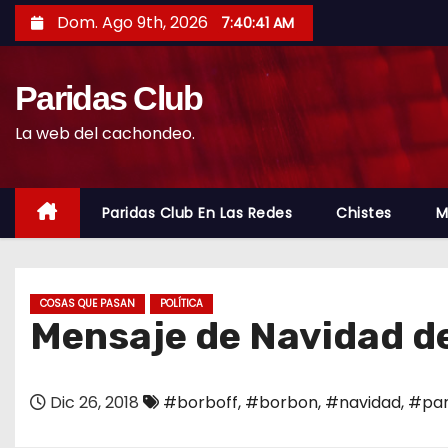
S
Dom. Ago 9th, 2026
7:40:42 AM
a
l
Paridas Club
t
a
La web del cachondeo.
r
a
l
Paridas Club En Las Redes
Chistes
M
c
o
n
COSAS QUE PASAN
POLÍTICA
t
Mensaje de Navidad de
e
n
Dic 26, 2018
#borboff
,
#borbon
,
#navidad
,
#par
i
d