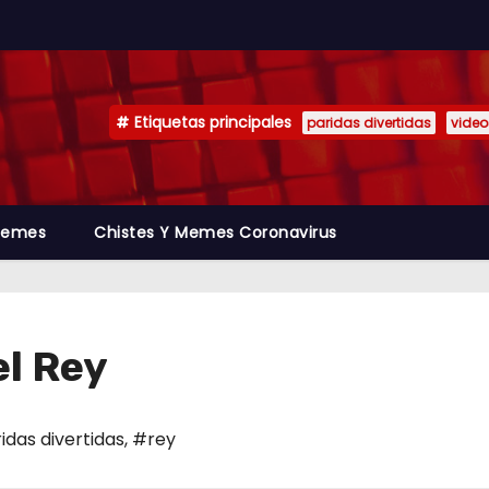
Etiquetas principales
paridas divertidas
video
emes
Chistes Y Memes Coronavirus
l Rey
idas divertidas
,
#rey