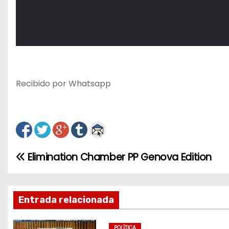
Recibido por Whatsapp
Elimination Chamber PP Genova Edition
N
a
v
Entrada relacionada
e
POLÍTICA