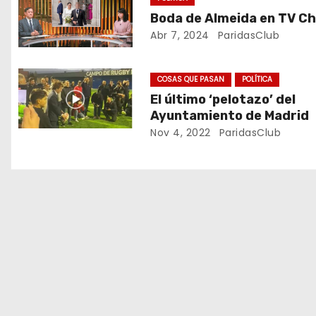
Boda de Almeida en TV Ch
g
Abr 7, 2024
ParidasClub
a
c
COSAS QUE PASAN
POLÍTICA
El último ‘pelotazo’ del
i
Ayuntamiento de Madrid
Nov 4, 2022
ParidasClub
ó
n
d
e
e
n