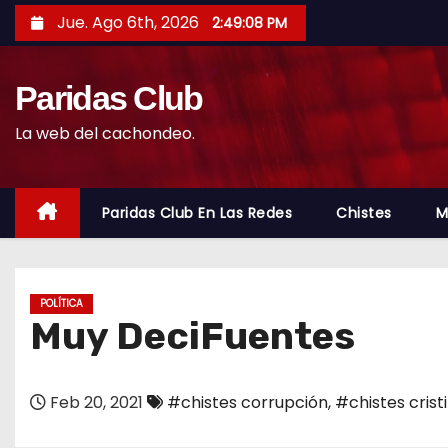
S
Jue. Ago 6th, 2026
2:49:09 PM
a
l
Paridas Club
t
a
La web del cachondeo.
r
a
l
Paridas Club En Las Redes
Chistes
M
c
o
n
POLÍTICA
t
Muy DeciFuentes
e
n
Feb 20, 2021
#chistes corrupción
,
#chistes crist
i
d