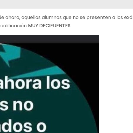
r de ahora, aquellos alumnos que no se presenten a los e
 calificación
MUY DECIFUENTES.