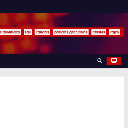
s divertidos
fail
Paridas
paridas graciosas
chistes
rajoy