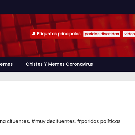
Etiquetas principales
paridas divertidas
video
emes
Chistes Y Memes Coronavirus
ina cifuentes
,
#muy decifuentes
,
#paridas políticas