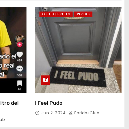
COSAS QUE PASAN
PARIDAS
itro del
I Feel Pudo
Jun 2, 2024
ParidasClub
lub