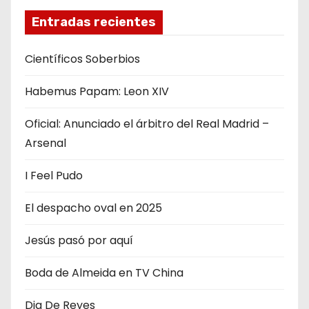
t
Entradas recientes
r
Científicos Soberbios
a
Habemus Papam: Leon XIV
d
Oficial: Anunciado el árbitro del Real Madrid –
a
Arsenal
s
I Feel Pudo
El despacho oval en 2025
Jesús pasó por aquí
Boda de Almeida en TV China
Dia De Reyes