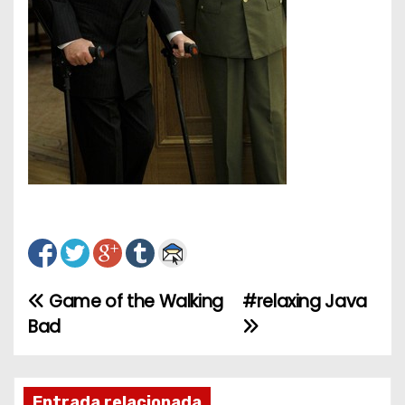
Game of the Walking
#relaxing Java
N
Bad
a
v
Entrada relacionada