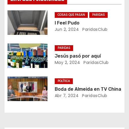
e
g
COSAS QUE PASAN
PARIDAS
I Feel Pudo
a
Jun 2, 2024
ParidasClub
c
PARIDAS
i
Jesús pasó por aquí
May 2, 2024
ParidasClub
ó
n
POLÍTICA
d
Boda de Almeida en TV China
Abr 7, 2024
ParidasClub
e
e
n