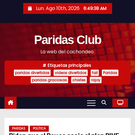
S
Lun. Ago 10th, 2026
6:49:39 AM
a
l
t
Paridas Club
a
r
La web del cachondeo.
a
l
Etiquetas principales
c
paridas divertidas
videos divertidos
fail
Paridas
o
paridas graciosas
chistes
rajoy
n
t
e
n
i
PARIDAS
POLÍTICA
d