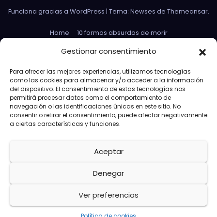
Funciona gracias a WordPress
|
Tema: Newses de
Themeansar
.
Home
10 formas absurdas de morir
Datos curiosos que no sirven para nada
Gestionar consentimiento
Efectos 3D con Gifs animados
El Rey Abdica
Para ofrecer las mejores experiencias, utilizamos tecnologías
como las cookies para almacenar y/o acceder a la información
Las 30 Leyes sexuales más absurdas del mundo
del dispositivo. El consentimiento de estas tecnologías nos
permitirá procesar datos como el comportamiento de
Las leyes de Murphy
Lost: Curiosidades
navegación o las identificaciones únicas en este sitio. No
consentir o retirar el consentimiento, puede afectar negativamente
Más información sobre las cookies
a ciertas características y funciones.
Más paridas en exámenes
Aceptar
Memes de Avengers Capitán América
Paridas Club en las redes
Política de cookies (UE)
Denegar
Preguntas absurdas en juicios
Sección de enlaces
Ver preferencias
Toi Sheries by Rajoy
Política de cookies