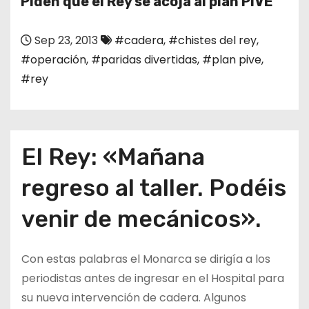
Piden que el Rey se acoja al plan PIVE
o
Sep 23, 2013
#cadera
,
#chistes del rey
,
#operación
,
#paridas divertidas
,
#plan pive
,
#rey
El Rey: «Mañana
regreso al taller. Podéis
venir de mecánicos».
Con estas palabras el Monarca se dirigía a los
periodistas antes de ingresar en el Hospital para
su nueva intervención de cadera. Algunos