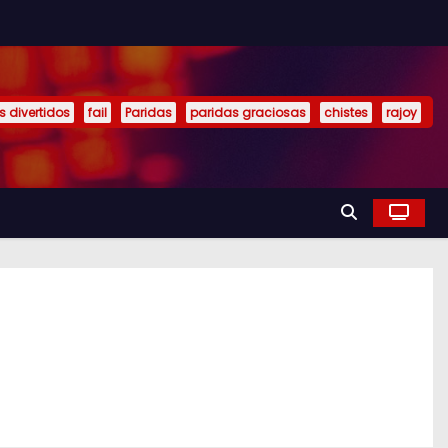
s divertidos
fail
Paridas
paridas graciosas
chistes
rajoy