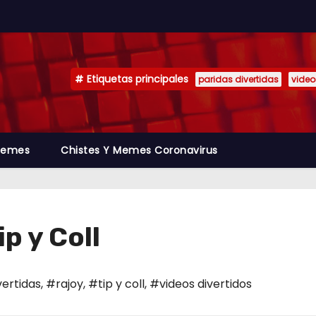
Etiquetas principales
paridas divertidas
video
emes
Chistes Y Memes Coronavirus
p y Coll
vertidas
,
#rajoy
,
#tip y coll
,
#videos divertidos