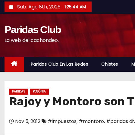
S
Sáb. Ago 8th, 2026
1:25:45 AM
a
l
Paridas Club
t
a
La web del cachondeo.
r
a
l
Paridas Club En Las Redes
Chistes
M
c
o
n
PARIDAS
POLÒNIA
t
Rajoy y Montoro son Ti
e
n
Nov 5, 2012
#impuestos
,
#montoro
,
#paridas di
i
d