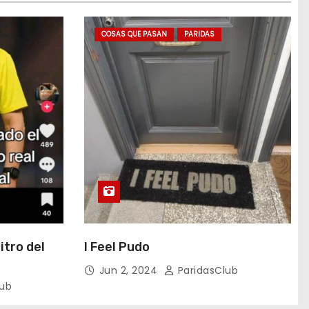
COSAS QUE PASAN
PARIDAS
itro del
I Feel Pudo
Jun 2, 2024
ParidasClub
lub