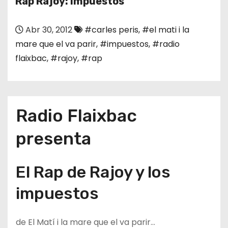
Rap Rajoy: Impuestos
o
Abr 30, 2012
#carles peris
,
#el mati i la
mare que el va parir
,
#impuestos
,
#radio
flaixbac
,
#rajoy
,
#rap
Radio Flaixbac
presenta
El Rap de Rajoy y los
impuestos
de El Matí i la mare que el va parir…