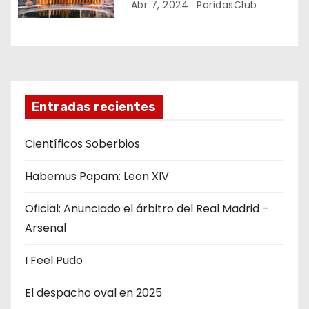
Abr 7, 2024
ParidasClub
e
e
n
t
Entradas recientes
r
Científicos Soberbios
a
Habemus Papam: Leon XIV
d
Oficial: Anunciado el árbitro del Real Madrid –
a
Arsenal
s
I Feel Pudo
El despacho oval en 2025