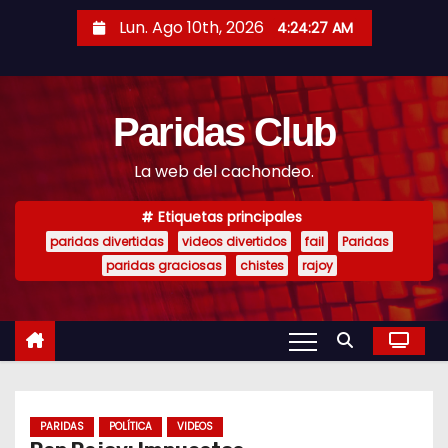
S
Lun. Ago 10th, 2026
4:24:28 AM
a
l
t
Paridas Club
a
r
La web del cachondeo.
a
l
Etiquetas principales
c
paridas divertidas
videos divertidos
fail
Paridas
o
paridas graciosas
chistes
rajoy
n
t
e
n
i
PARIDAS
POLÍTICA
VIDEOS
d