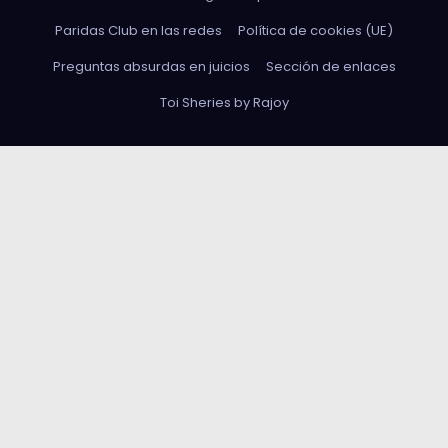
Paridas Club en las redes
Política de cookies (UE)
Preguntas absurdas en juicios
Sección de enlaces
Toi Sheries by Rajoy