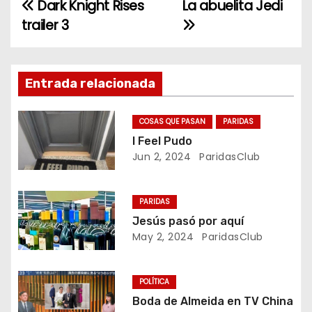
Dark Knight Rises
La abuelita Jedi
N
trailer 3
a
v
Entrada relacionada
e
g
COSAS QUE PASAN
PARIDAS
I Feel Pudo
a
Jun 2, 2024
ParidasClub
c
PARIDAS
i
Jesús pasó por aquí
May 2, 2024
ParidasClub
ó
n
POLÍTICA
d
Boda de Almeida en TV China