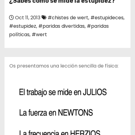
¿Sabes como se mide la estupidez?
o
Oct 11, 2013
#chistes de wert
,
#estupideces
,
#estupidez
,
#paridas divertidas
,
#paridas
políticas
,
#wert
Os presentamos una lección sencilla de física: