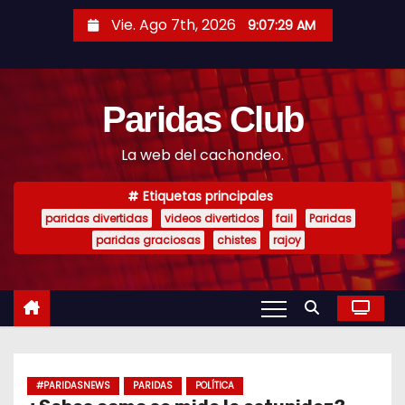
S
Vie. Ago 7th, 2026
9:07:30 AM
a
l
t
Paridas Club
a
r
La web del cachondeo.
a
l
Etiquetas principales
c
paridas divertidas
videos divertidos
fail
Paridas
o
paridas graciosas
chistes
rajoy
n
t
e
n
i
#PARIDASNEWS
PARIDAS
POLÍTICA
d