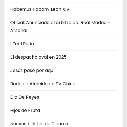
d
Habemus Papam: Leon XIV
a
Oficial: Anunciado el árbitro del Real Madrid –
s
Arsenal
I Feel Pudo
El despacho oval en 2025
Jesús pasó por aquí
Boda de Almeida en TV China
Dia De Reyes
Hijos de Fruta
Nuevos billetes de 0 euros