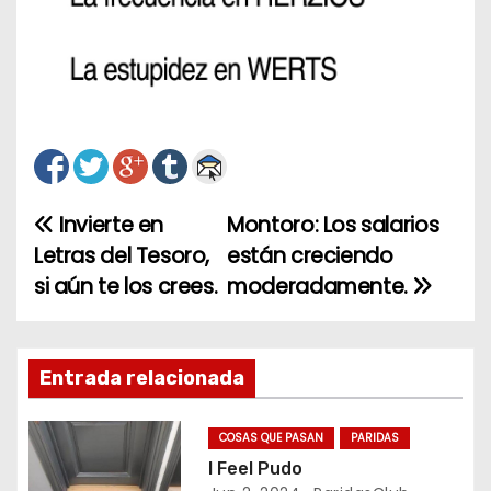
Invierte en
Montoro: Los salarios
N
Letras del Tesoro,
están creciendo
a
si aún te los crees.
moderadamente.
v
e
Entrada relacionada
g
COSAS QUE PASAN
PARIDAS
a
I Feel Pudo