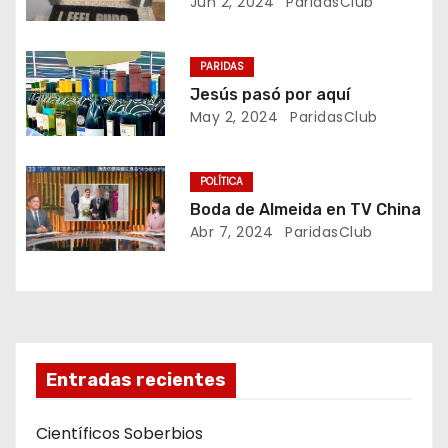
Jun 2, 2024
ParidasClub
c
i
PARIDAS
ó
Jesús pasó por aquí
May 2, 2024
ParidasClub
n
d
POLÍTICA
Boda de Almeida en TV China
e
Abr 7, 2024
ParidasClub
e
n
t
Entradas recientes
r
a
Científicos Soberbios