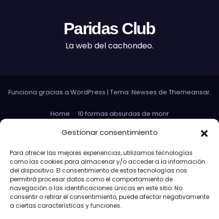
Paridas Club
La web del cachondeo.
Funciona gracias a WordPress
|
Tema: Newses de
Themeansar
.
Home
10 formas absurdas de morir
Datos curiosos que no sirven para nada
Gestionar consentimiento
Efectos 3D con Gifs animados
El Rey Abdica
Para ofrecer las mejores experiencias, utilizamos tecnologías
como las cookies para almacenar y/o acceder a la información
Las 30 Leyes sexuales más absurdas del mundo
del dispositivo. El consentimiento de estas tecnologías nos
permitirá procesar datos como el comportamiento de
Las leyes de Murphy
Lost: Curiosidades
navegación o las identificaciones únicas en este sitio. No
consentir o retirar el consentimiento, puede afectar negativamente
Más información sobre las cookies
a ciertas características y funciones.