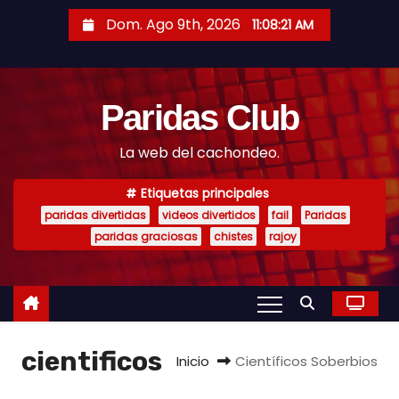
S
Dom. Ago 9th, 2026
11:08:21 AM
a
l
t
Paridas Club
a
r
La web del cachondeo.
a
l
Etiquetas principales
c
paridas divertidas
videos divertidos
fail
Paridas
o
paridas graciosas
chistes
rajoy
n
t
e
n
cientificos
i
Inicio
Científicos Soberbios
d