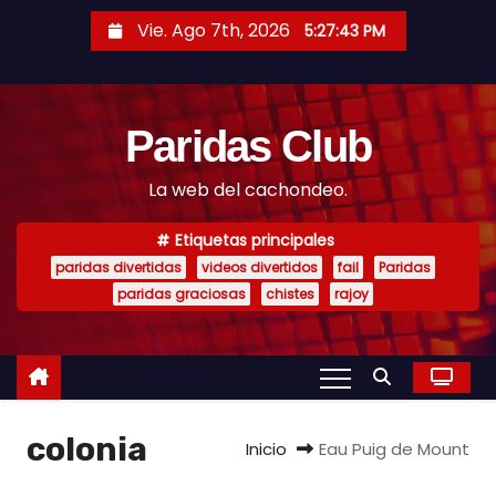
S
Vie. Ago 7th, 2026
5:27:44 PM
a
l
t
Paridas Club
a
r
La web del cachondeo.
a
l
Etiquetas principales
c
paridas divertidas
videos divertidos
fail
Paridas
o
paridas graciosas
chistes
rajoy
n
t
e
n
colonia
i
Inicio
Eau Puig de Mount
d