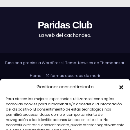
Paridas Club
La web del cachondeo.
Funciona gracias a WordPress
|
Tema: Newses de
Themeansar
.
Home
10 formas absurdas de morir
Datos curiosos que no sirven para nada
Gestionar consentimiento
Efectos 3D con Gifs animados
El Rey Abdica
Para ofrecer las mejores experiencias, utilizamos tecnologías
como las cookies para almacenar y/o acceder a la información
Las 30 Leyes sexuales más absurdas del mundo
del dispositivo. El consentimiento de estas tecnologías nos
permitirá procesar datos como el comportamiento de
Las leyes de Murphy
Lost: Curiosidades
navegación o las identificaciones únicas en este sitio. No
consentir o retirar el consentimiento, puede afectar negativamente
Más información sobre las cookies