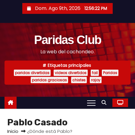
S
Dom. Ago 9th, 2026
12:56:23 PM
a
l
t
Paridas Club
a
r
La web del cachondeo.
a
l
Etiquetas principales
c
paridas divertidas
videos divertidos
fail
Paridas
o
paridas graciosas
chistes
rajoy
n
t
e
n
Pablo Casado
i
d
Inicio
¿Dónde está Pablo?