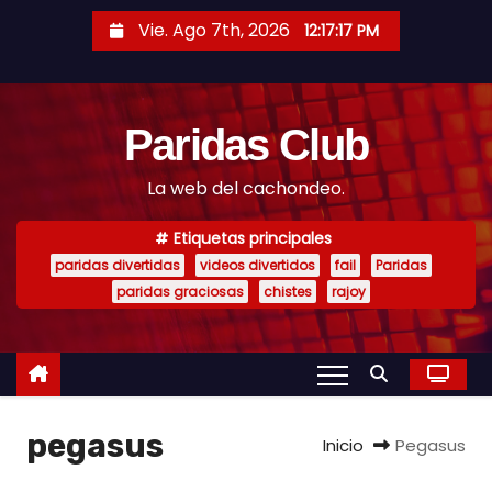
S
Vie. Ago 7th, 2026
12:17:17 PM
a
l
t
Paridas Club
a
r
La web del cachondeo.
a
l
Etiquetas principales
c
paridas divertidas
videos divertidos
fail
Paridas
o
paridas graciosas
chistes
rajoy
n
t
e
n
pegasus
i
Inicio
Pegasus
d