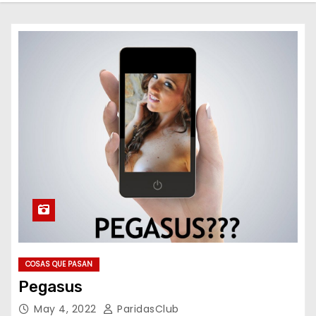
o
COSAS QUE PASAN
Pegasus
May 4, 2022
ParidasClub