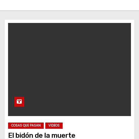
o
COSAS QUE PASAN
VIDEOS
El bidón de la muerte