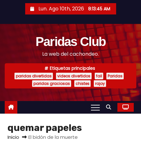
S
Lun. Ago 10th, 2026
8:13:45 AM
a
l
t
Paridas Club
a
r
La web del cachondeo.
a
l
Etiquetas principales
c
paridas divertidas
videos divertidos
fail
Paridas
o
paridas graciosas
chistes
rajoy
n
t
e
n
quemar papeles
i
d
Inicio
El bidón de la muerte