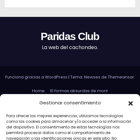
Paridas Club
La web del cachondeo.
Funciona gracias a WordPress
|
Tema: Newses de
Themeansar
.
Home
10 formas absurdas de morir
Datos curiosos que no sirven para nada
Gestionar consentimiento
Efectos 3D con Gifs animados
El Rey Abdica
Para ofrecer las mejores experiencias, utilizamos tecnologías
como las cookies para almacenar y/o acceder a la información
Las 30 Leyes sexuales más absurdas del mundo
del dispositivo. El consentimiento de estas tecnologías nos
permitirá procesar datos como el comportamiento de
Las leyes de Murphy
Lost: Curiosidades
navegación o las identificaciones únicas en este sitio. No