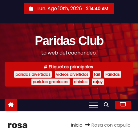
S
Lun. Ago 10th, 2026
2:14:41 AM
a
l
t
Paridas Club
a
r
La web del cachondeo.
a
l
Etiquetas principales
c
paridas divertidas
videos divertidos
fail
Paridas
o
paridas graciosas
chistes
rajoy
n
t
e
n
rosa
i
Inicio
Rosa con capullo
d