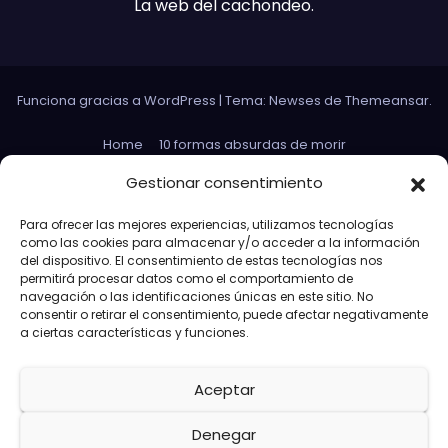
La web del cachondeo.
Funciona gracias a WordPress
|
Tema: Newses de
Themeansar
.
Home
10 formas absurdas de morir
Datos curiosos que no sirven para nada
Gestionar consentimiento
Efectos 3D con Gifs animados
El Rey Abdica
Para ofrecer las mejores experiencias, utilizamos tecnologías
como las cookies para almacenar y/o acceder a la información
Las 30 Leyes sexuales más absurdas del mundo
del dispositivo. El consentimiento de estas tecnologías nos
permitirá procesar datos como el comportamiento de
Las leyes de Murphy
Lost: Curiosidades
navegación o las identificaciones únicas en este sitio. No
consentir o retirar el consentimiento, puede afectar negativamente
Más información sobre las cookies
a ciertas características y funciones.
Más paridas en exámenes
Aceptar
Memes de Avengers Capitán América
Paridas Club en las redes
Política de cookies (UE)
Denegar