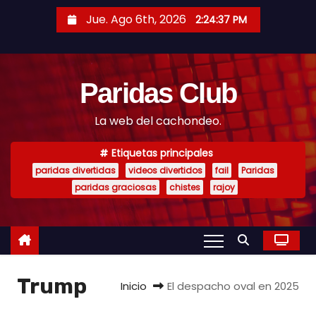
S
Jue. Ago 6th, 2026
2:24:38 PM
a
l
t
Paridas Club
a
r
La web del cachondeo.
a
l
Etiquetas principales
c
paridas divertidas
videos divertidos
fail
Paridas
o
paridas graciosas
chistes
rajoy
n
t
e
n
Trump
i
Inicio
El despacho oval en 2025
d