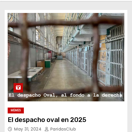
o
MEMES
El despacho oval en 2025
May 31, 2024
ParidasClub