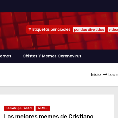
Etiquetas principales
paridas divertidas
video
emes
Chistes Y Memes Coronavirus
Inicio
Los 
COSAS QUE PASAN
MEMES
Los mejores memes de Cristiano