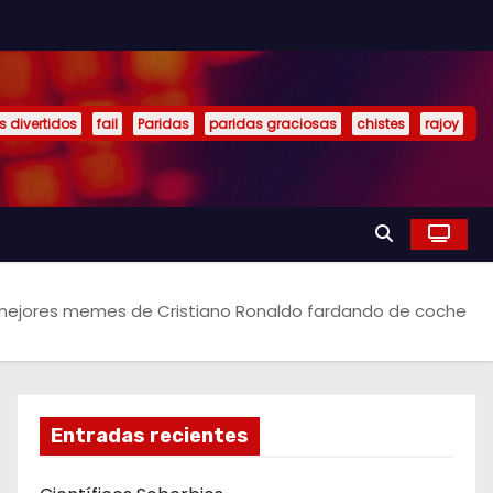
s divertidos
fail
Paridas
paridas graciosas
chistes
rajoy
mejores memes de Cristiano Ronaldo fardando de coche
Entradas recientes