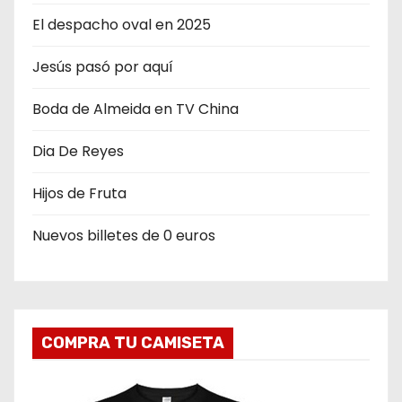
n
El despacho oval en 2025
d
Jesús pasó por aquí
e
Boda de Almeida en TV China
e
n
Dia De Reyes
t
Hijos de Fruta
r
Nuevos billetes de 0 euros
a
d
a
COMPRA TU CAMISETA
s