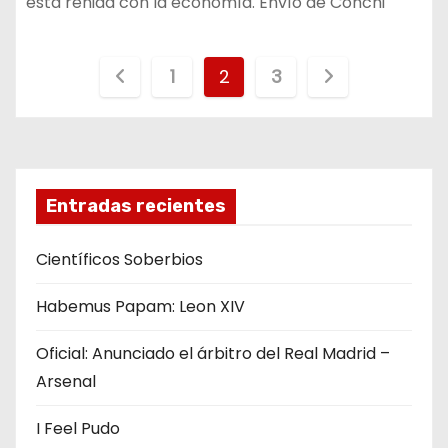
está reñida con la economía. Envío de Conchi
N
1
2
3
a
v
e
Entradas recientes
g
Científicos Soberbios
a
Habemus Papam: Leon XIV
c
Oficial: Anunciado el árbitro del Real Madrid –
i
Arsenal
ó
I Feel Pudo