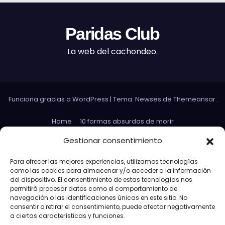
Paridas Club
La web del cachondeo.
Funciona gracias a WordPress
|
Tema: Newses de
Themeansar
.
Home
10 formas absurdas de morir
Datos curiosos que no sirven para nada
Gestionar consentimiento
Efectos 3D con Gifs animados
El Rey Abdica
Para ofrecer las mejores experiencias, utilizamos tecnologías
como las cookies para almacenar y/o acceder a la información
Las 30 Leyes sexuales más absurdas del mundo
del dispositivo. El consentimiento de estas tecnologías nos
permitirá procesar datos como el comportamiento de
Las leyes de Murphy
Lost: Curiosidades
navegación o las identificaciones únicas en este sitio. No
consentir o retirar el consentimiento, puede afectar negativamente
Más información sobre las cookies
a ciertas características y funciones.