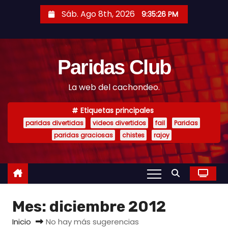
S
Sáb. Ago 8th, 2026
9:35:26 PM
a
l
t
Paridas Club
a
r
La web del cachondeo.
a
l
Etiquetas principales
c
paridas divertidas
videos divertidos
fail
Paridas
o
paridas graciosas
chistes
rajoy
n
t
e
n
Mes:
diciembre 2012
i
d
Inicio
No hay más sugerencias