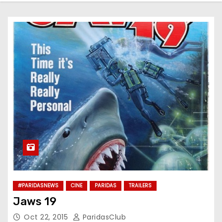
o
#PARIDASNEWS
CINE
PARIDAS
TRAILERS
Jaws 19
Oct 22, 2015
ParidasClub