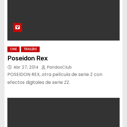
CINE
TRAILERS
Poseidon Rex
Abr 27, 2014
ParidasClub
POSEIDON REX, otra película de serie Z con
efectos digitales de serie ZZ.