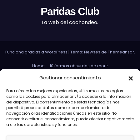
Paridas Club
La web del cachondeo.
Funciona gracias a WordPress
|
Tema: Newses de
Themeansar
.
Home
10 formas absurdas de morir
Datos curiosos que no sirven para nada
Gestionar consentimiento
Efectos 3D con Gifs animados
El Rey Abdica
Para ofrecer las mejores experiencias, utilizamos tecnologías
como las cookies para almacenar y/o acceder a la información
Las 30 Leyes sexuales más absurdas del mundo
del dispositivo. El consentimiento de estas tecnologías nos
permitirá procesar datos como el comportamiento de
Las leyes de Murphy
Lost: Curiosidades
navegación o las identificaciones únicas en este sitio. No
consentir o retirar el consentimiento, puede afectar negativamente
Más información sobre las cookies
a ciertas características y funciones.
Más paridas en exámenes