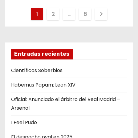
N
1
2
…
6
a
v
e
Entradas recientes
g
Científicos Soberbios
a
Habemus Papam: Leon XIV
c
Oficial: Anunciado el árbitro del Real Madrid –
i
Arsenal
ó
I Feel Pudo
n
El despacho oval en 2025