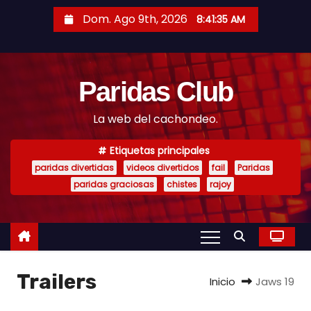
S
Dom. Ago 9th, 2026
8:41:36 AM
a
l
t
Paridas Club
a
r
La web del cachondeo.
a
l
Etiquetas principales
c
paridas divertidas
videos divertidos
fail
Paridas
o
paridas graciosas
chistes
rajoy
n
t
e
n
Trailers
i
Inicio
Jaws 19
d