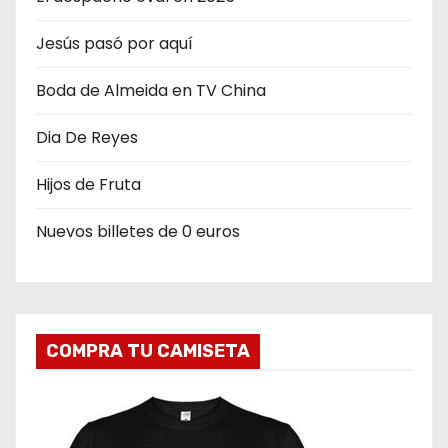
d
Jesús pasó por aquí
e
Boda de Almeida en TV China
e
n
Dia De Reyes
t
Hijos de Fruta
r
Nuevos billetes de 0 euros
a
d
a
COMPRA TU CAMISETA
s