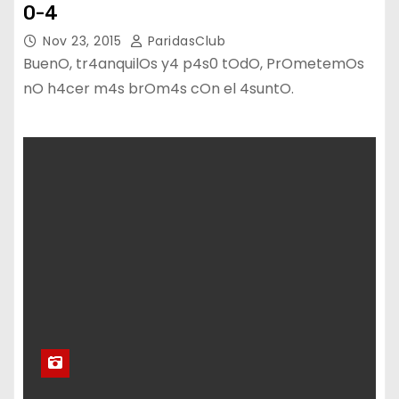
0-4
Nov 23, 2015
ParidasClub
BuenO, tr4anquilOs y4 p4s0 tOdO, PrOmetemOs
nO h4cer m4s brOm4s cOn el 4suntO.