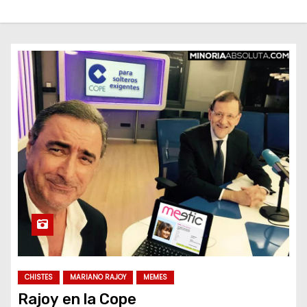
o
CHISTES
MARIANO RAJOY
MEMES
Rajoy en la Cope