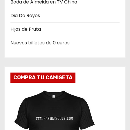
Boda de Almeida en TV China
e
n
Dia De Reyes
t
Hijos de Fruta
r
Nuevos billetes de 0 euros
a
d
a
COMPRA TU CAMISETA
s