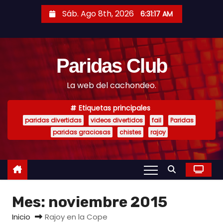
S
Sáb. Ago 8th, 2026
6:31:18 AM
a
l
t
Paridas Club
a
r
La web del cachondeo.
a
l
Etiquetas principales
c
paridas divertidas
videos divertidos
fail
Paridas
o
paridas graciosas
chistes
rajoy
n
t
e
n
Mes:
noviembre 2015
i
d
Inicio
Rajoy en la Cope