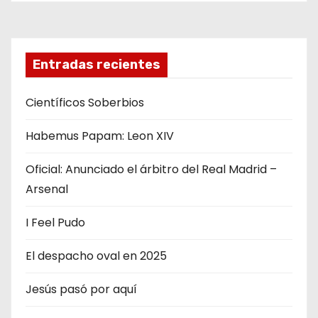
a
v
e
Entradas recientes
g
Científicos Soberbios
a
Habemus Papam: Leon XIV
c
Oficial: Anunciado el árbitro del Real Madrid –
i
Arsenal
ó
I Feel Pudo
n
El despacho oval en 2025
d
Jesús pasó por aquí
e