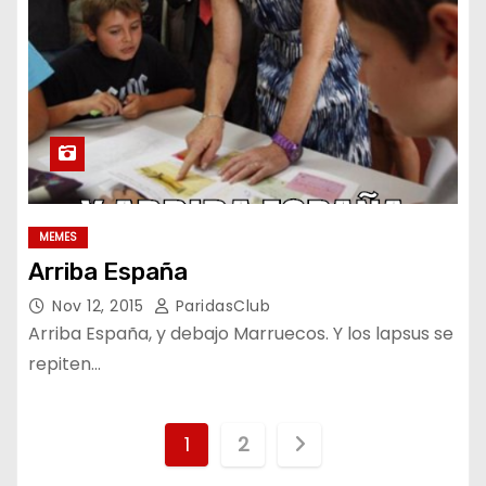
MEMES
Arriba España
Nov 12, 2015
ParidasClub
Arriba España, y debajo Marruecos. Y los lapsus se
repiten…
N
1
2