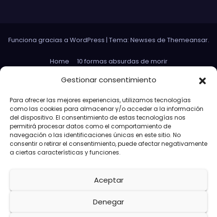
Funciona gracias a WordPress
|
Tema: Newses de
Themeansar
.
Home
10 formas absurdas de morir
Datos curiosos que no sirven para nada
Gestionar consentimiento
Efectos 3D con Gifs animados
El Rey Abdica
Para ofrecer las mejores experiencias, utilizamos tecnologías
como las cookies para almacenar y/o acceder a la información
Las 30 Leyes sexuales más absurdas del mundo
del dispositivo. El consentimiento de estas tecnologías nos
permitirá procesar datos como el comportamiento de
Las leyes de Murphy
Lost: Curiosidades
navegación o las identificaciones únicas en este sitio. No
consentir o retirar el consentimiento, puede afectar negativamente
Más información sobre las cookies
a ciertas características y funciones.
Más paridas en exámenes
Aceptar
Memes de Avengers Capitán América
Paridas Club en las redes
Política de cookies (UE)
Denegar