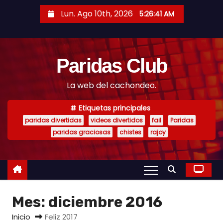
S
Lun. Ago 10th, 2026
5:26:42 AM
a
l
t
Paridas Club
a
r
La web del cachondeo.
a
l
Etiquetas principales
c
paridas divertidas
videos divertidos
fail
Paridas
o
paridas graciosas
chistes
rajoy
n
t
e
n
Mes:
diciembre 2016
i
d
Inicio
Feliz 2017