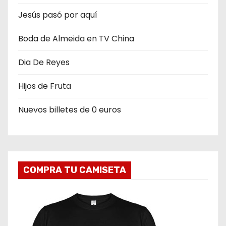
d
Jesús pasó por aquí
e
Boda de Almeida en TV China
e
n
Dia De Reyes
t
Hijos de Fruta
r
Nuevos billetes de 0 euros
a
d
a
COMPRA TU CAMISETA
s