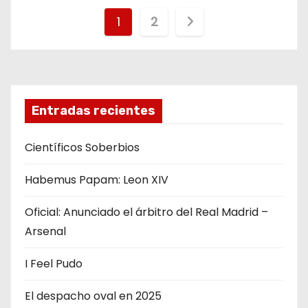
N
1
2
a
v
e
Entradas recientes
g
Científicos Soberbios
a
Habemus Papam: Leon XIV
c
Oficial: Anunciado el árbitro del Real Madrid –
i
Arsenal
ó
I Feel Pudo
n
El despacho oval en 2025