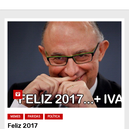
o
MEMES
PARIDAS
POLÍTICA
Feliz 2017