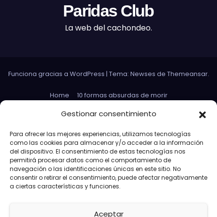
Paridas Club
La web del cachondeo.
Funciona gracias a WordPress
|
Tema: Newses de
Themeansar
.
Home
10 formas absurdas de morir
Datos curiosos que no sirven para nada
Gestionar consentimiento
Efectos 3D con Gifs animados
El Rey Abdica
Para ofrecer las mejores experiencias, utilizamos tecnologías
como las cookies para almacenar y/o acceder a la información
Las 30 Leyes sexuales más absurdas del mundo
del dispositivo. El consentimiento de estas tecnologías nos
permitirá procesar datos como el comportamiento de
Las leyes de Murphy
Lost: Curiosidades
navegación o las identificaciones únicas en este sitio. No
consentir o retirar el consentimiento, puede afectar negativamente
Más información sobre las cookies
a ciertas características y funciones.
Más paridas en exámenes
Aceptar