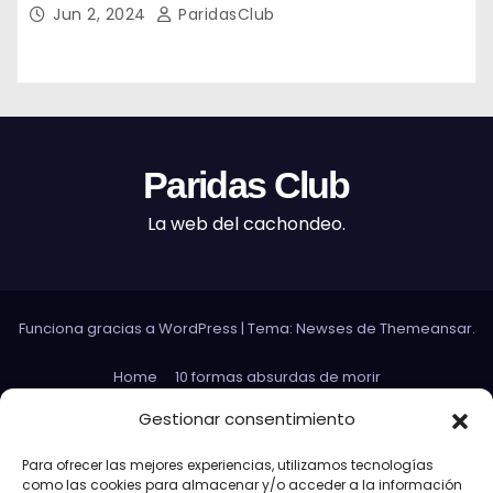
Jun 2, 2024
ParidasClub
Paridas Club
La web del cachondeo.
Funciona gracias a WordPress
|
Tema: Newses de
Themeansar
.
Home
10 formas absurdas de morir
Datos curiosos que no sirven para nada
Gestionar consentimiento
Efectos 3D con Gifs animados
El Rey Abdica
Para ofrecer las mejores experiencias, utilizamos tecnologías
como las cookies para almacenar y/o acceder a la información