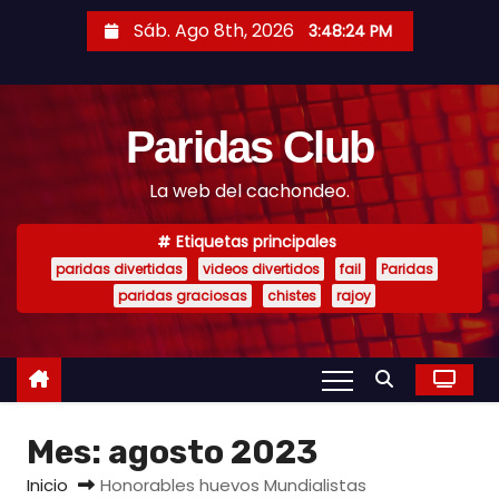
S
Sáb. Ago 8th, 2026
3:48:25 PM
a
l
t
Paridas Club
a
r
La web del cachondeo.
a
l
Etiquetas principales
c
paridas divertidas
videos divertidos
fail
Paridas
o
paridas graciosas
chistes
rajoy
n
t
e
n
Mes:
agosto 2023
i
d
Inicio
Honorables huevos Mundialistas