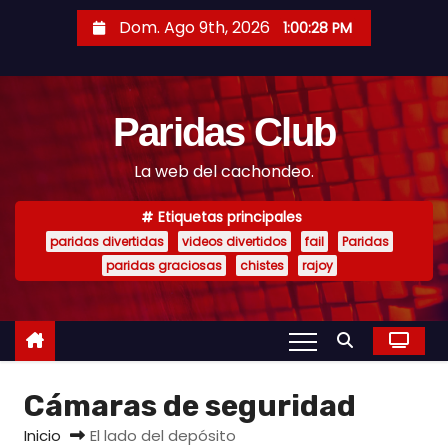
S
Dom. Ago 9th, 2026
1:00:29 PM
a
l
t
Paridas Club
a
r
La web del cachondeo.
a
l
Etiquetas principales
c
paridas divertidas
videos divertidos
fail
Paridas
o
paridas graciosas
chistes
rajoy
n
t
e
n
Cámaras de seguridad
i
d
Inicio
El lado del depósito