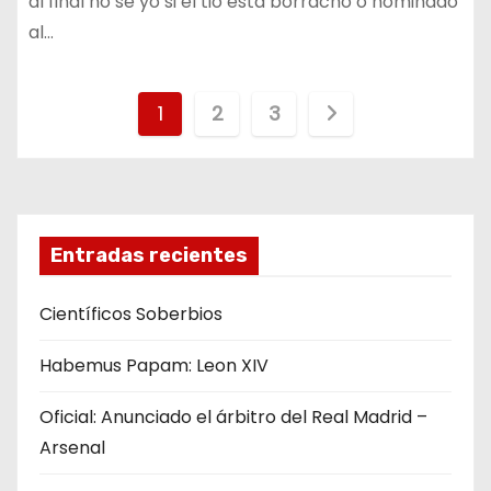
al final no se yo si el tio está borracho o nominado
al…
N
1
2
3
a
v
e
Entradas recientes
g
Científicos Soberbios
a
Habemus Papam: Leon XIV
c
Oficial: Anunciado el árbitro del Real Madrid –
i
Arsenal
ó