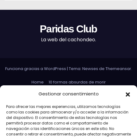
Paridas Club
La web del cachondeo.
Funciona gracias a WordPress
|
Tema: Newses de
Themeansar
.
Home
10 formas absurdas de morir
Datos curiosos que no sirven para nada
Gestionar consentimiento
Efectos 3D con Gifs animados
El Rey Abdica
Para ofrecer las mejores experiencias, utilizamos tecnologías
como las cookies para almacenar y/o acceder a la información
Las 30 Leyes sexuales más absurdas del mundo
del dispositivo. El consentimiento de estas tecnologías nos
permitirá procesar datos como el comportamiento de
Las leyes de Murphy
Lost: Curiosidades
navegación o las identificaciones únicas en este sitio. No
consentir o retirar el consentimiento, puede afectar negativamente