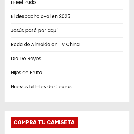
I Feel Pudo
n
El despacho oval en 2025
d
Jesús pasó por aquí
e
Boda de Almeida en TV China
e
n
Dia De Reyes
t
Hijos de Fruta
r
Nuevos billetes de 0 euros
a
d
a
COMPRA TU CAMISETA