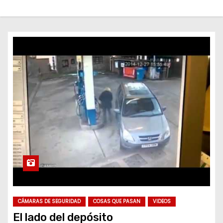
o
CÁMARAS DE SEGURIDAD
COSAS QUE PASAN
VIDEOS
El lado del depósito