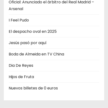
Oficial: Anunciado el árbitro del Real Madrid –
i
Arsenal
ó
I Feel Pudo
n
El despacho oval en 2025
d
Jesús pasó por aquí
e
Boda de Almeida en TV China
e
n
Dia De Reyes
t
Hijos de Fruta
r
Nuevos billetes de 0 euros
a
d