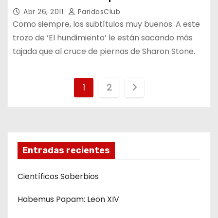
Abr 26, 2011
ParidasClub
Como siempre, los subtítulos muy buenos. A este
trozo de ‘El hundimiento’ le están sacando más
tajada que al cruce de piernas de Sharon Stone.
N
1
2
a
v
e
Entradas recientes
g
Científicos Soberbios
a
Habemus Papam: Leon XIV
c