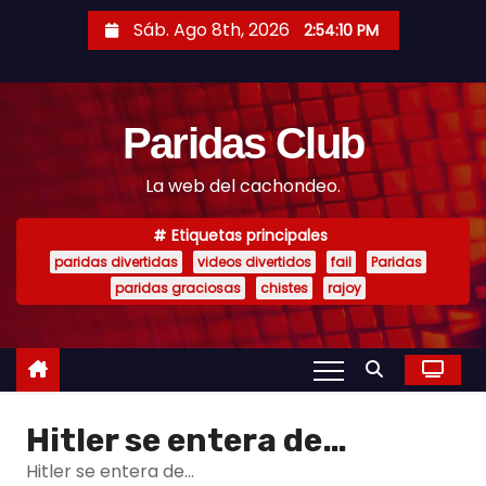
S
Sáb. Ago 8th, 2026
2:54:11 PM
a
l
t
Paridas Club
a
r
La web del cachondeo.
a
l
Etiquetas principales
c
paridas divertidas
videos divertidos
fail
Paridas
o
paridas graciosas
chistes
rajoy
n
t
e
n
Hitler se entera de…
i
d
Hitler se entera de…