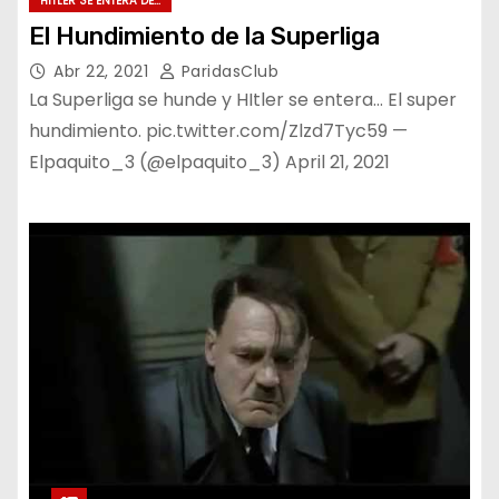
HITLER SE ENTERA DE...
El Hundimiento de la Superliga
Abr 22, 2021
ParidasClub
La Superliga se hunde y HItler se entera… El super
hundimiento. pic.twitter.com/Zlzd7Tyc59 —
Elpaquito_3 (@elpaquito_3) April 21, 2021