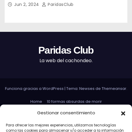
Jun 2, 2024
ParidasClub
Paridas Club
La web del cachondeo.
Funciona gracias a WordPress
|
Tema: Newses de
Themeansar
.
Home
10 formas absurdas de morir
Datos curiosos que no sirven para nada
Gestionar consentimiento
Efectos 3D con Gifs animados
El Rey Abdica
Para ofrecer las mejores experiencias, utilizamos tecnologías
como las cookies para almacenar y/o acceder a la información