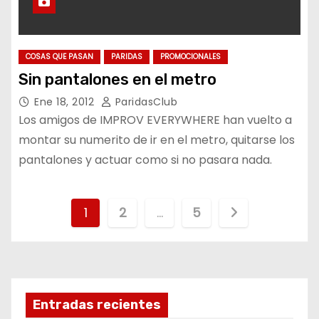
COSAS QUE PASAN
PARIDAS
PROMOCIONALES
Sin pantalones en el metro
Ene 18, 2012
ParidasClub
Los amigos de IMPROV EVERYWHERE han vuelto a
montar su numerito de ir en el metro, quitarse los
pantalones y actuar como si no pasara nada.
N
1
2
…
5
a
v
e
Entradas recientes