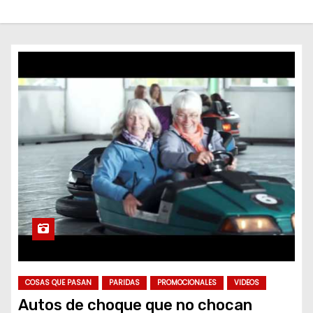
o
COSAS QUE PASAN
PARIDAS
PROMOCIONALES
VIDEOS
Autos de choque que no chocan