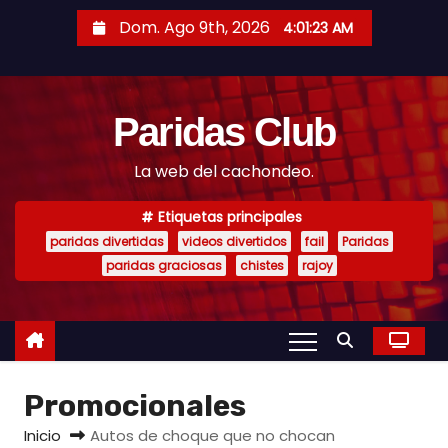
S
Dom. Ago 9th, 2026
4:01:24 AM
a
l
t
Paridas Club
a
r
La web del cachondeo.
a
l
Etiquetas principales
c
paridas divertidas
videos divertidos
fail
Paridas
o
paridas graciosas
chistes
rajoy
n
t
e
n
Promocionales
i
d
Inicio
Autos de choque que no chocan