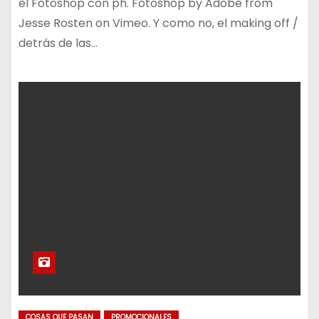
el Fotoshop con ph. Fotoshop by Adobé from
Jesse Rosten on Vimeo. Y como no, el making off /
detrás de las…
COSAS QUE PASAN
PROMOCIONALES