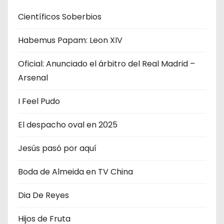
g
Científicos Soberbios
a
Habemus Papam: Leon XIV
c
Oficial: Anunciado el árbitro del Real Madrid –
i
Arsenal
ó
I Feel Pudo
n
El despacho oval en 2025
d
Jesús pasó por aquí
e
Boda de Almeida en TV China
e
n
Dia De Reyes
t
Hijos de Fruta