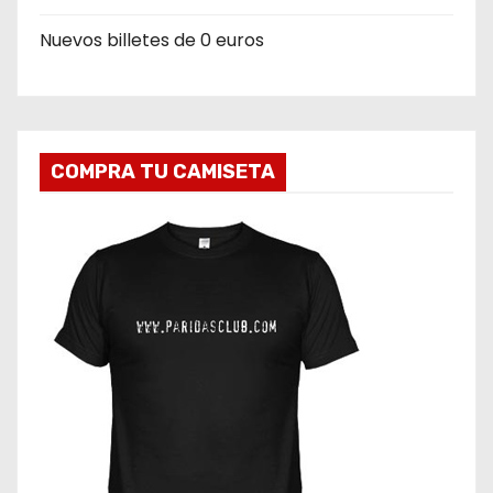
r
Nuevos billetes de 0 euros
a
d
a
COMPRA TU CAMISETA
s