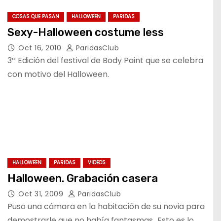
COSAS QUE PASAN
HALLOWEEN
PARIDAS
Sexy-Halloween costume less
Oct 16, 2010
ParidasClub
3ª Edición del festival de Body Paint que se celebra
con motivo del Halloween.
HALLOWEEN
PARIDAS
VIDEOS
Halloween. Grabación casera
Oct 31, 2009
ParidasClub
Puso una cámara en la habitación de su novia para
demostrarle que no había fantasmas…Esto es lo