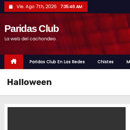
S
Vie. Ago 7th, 2026
7:35:47 AM
a
l
Paridas Club
t
a
La web del cachondeo.
r
a
l
Paridas Club En Las Redes
Chistes
M
c
o
Halloween
n
t
e
n
i
d