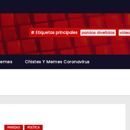
Etiquetas principales
paridas divertidas
video
emes
Chistes Y Memes Coronavirus
PARIDAS
POLÍTICA