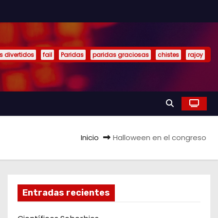
s divertidos
fail
Paridas
paridas graciosas
chistes
rajoy
Inicio
Halloween en el congreso
Entradas recientes