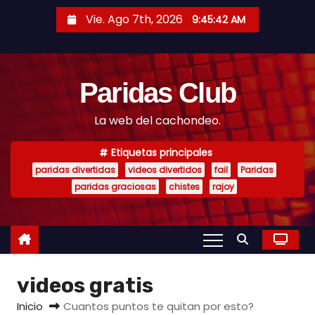
S
Vie. Ago 7th, 2026
9:45:43 AM
a
l
t
Paridas Club
a
r
La web del cachondeo.
a
l
Etiquetas principales
c
paridas divertidas
videos divertidos
fail
Paridas
o
paridas graciosas
chistes
rajoy
n
t
e
n
videos gratis
i
d
Inicio
Cuantos puntos te quitan por esto?