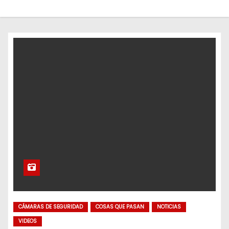
o
CÁMARAS DE SEGURIDAD
COSAS QUE PASAN
NOTICIAS
VIDEOS