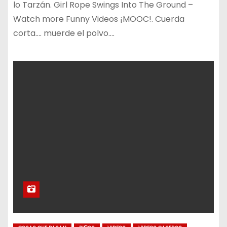
lo Tarzán. Girl Rope Swings Into The Ground –
Watch more Funny Videos ¡MOOC!. Cuerda
corta…. muerde el polvo….