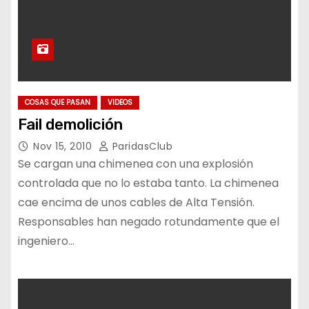
COSAS QUE PASAN
VIDEOS
Fail demolición
Nov 15, 2010
ParidasClub
Se cargan una chimenea con una explosión
controlada que no lo estaba tanto. La chimenea
cae encima de unos cables de Alta Tensión.
Responsables han negado rotundamente que el
ingeniero…