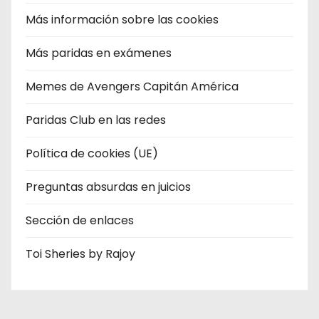
Más información sobre las cookies
Más paridas en exámenes
Memes de Avengers Capitán América
Paridas Club en las redes
Política de cookies (UE)
Preguntas absurdas en juicios
Sección de enlaces
Toi Sheries by Rajoy