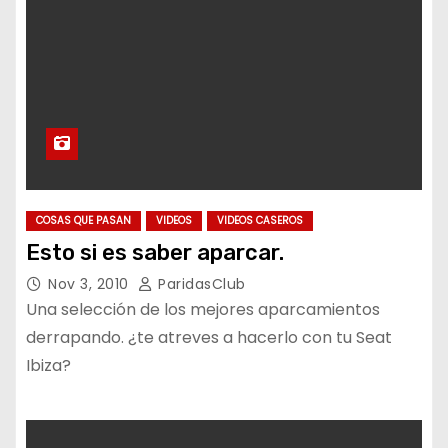
COSAS QUE PASAN
VIDEOS
VIDEOS CASEROS
Esto si es saber aparcar.
Nov 3, 2010
ParidasClub
Una selección de los mejores aparcamientos
derrapando. ¿te atreves a hacerlo con tu Seat
Ibiza?