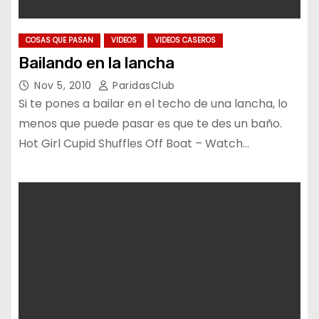
COSAS QUE PASAN
VIDEOS
VIDEOS CASEROS
Bailando en la lancha
Nov 5, 2010
ParidasClub
Si te pones a bailar en el techo de una lancha, lo
menos que puede pasar es que te des un baño.
Hot Girl Cupid Shuffles Off Boat – Watch…