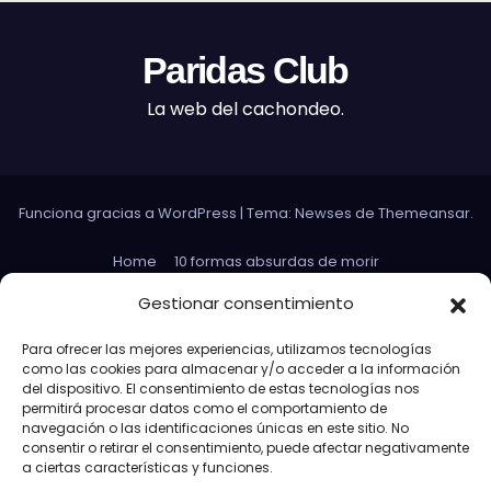
Paridas Club
La web del cachondeo.
Funciona gracias a WordPress
|
Tema: Newses de
Themeansar
.
Home
10 formas absurdas de morir
Datos curiosos que no sirven para nada
Gestionar consentimiento
Efectos 3D con Gifs animados
El Rey Abdica
Para ofrecer las mejores experiencias, utilizamos tecnologías
como las cookies para almacenar y/o acceder a la información
Las 30 Leyes sexuales más absurdas del mundo
del dispositivo. El consentimiento de estas tecnologías nos
permitirá procesar datos como el comportamiento de
Las leyes de Murphy
Lost: Curiosidades
navegación o las identificaciones únicas en este sitio. No
consentir o retirar el consentimiento, puede afectar negativamente
Más información sobre las cookies
a ciertas características y funciones.