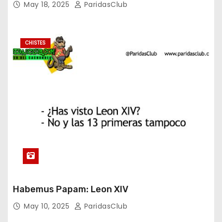
May 18, 2025
ParidasClub
CHISTES
Habemus Papam: Leon XIV
May 10, 2025
ParidasClub