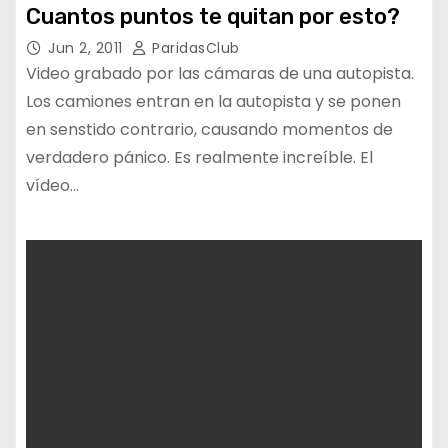
Cuantos puntos te quitan por esto?
Jun 2, 2011
ParidasClub
Video grabado por las cámaras de una autopista.
Los camiones entran en la autopista y se ponen
en senstido contrario, causando momentos de
verdadero pánico. Es realmente increíble. El
vídeo…