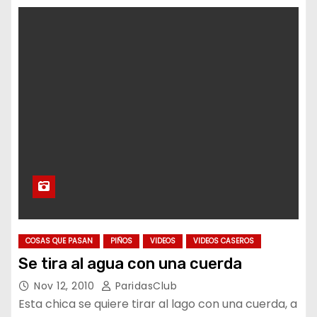
COSAS QUE PASAN
PIÑOS
VIDEOS
VIDEOS CASEROS
Se tira al agua con una cuerda
Nov 12, 2010
ParidasClub
Esta chica se quiere tirar al lago con una cuerda, a