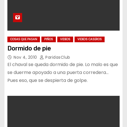
COSAS QUE PASAN
PIÑOS
VIDEOS
VIDEOS CASEROS
Dormido de pie
Nov 4, 2010
ParidasClub
El chaval se queda dormido de pie. Lo malo es que
se duerme apoyado a una puerta corredera…
Pues eso, que se despierta de golpe.