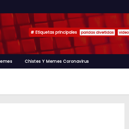
Etiquetas principales
paridas divertidas
video
emes
Chistes Y Memes Coronavirus